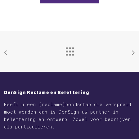
DenSign Reclame en Belettering
Heeft u een (reclame)boodschap die verspreid
moet worden dan is DenSign uw partner in
belettering en ontwerp. Zowel voor bedrijven
als particulieren.