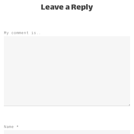
Leave a Reply
My comment is..
Name
*