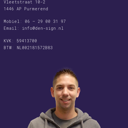
Vleetstraat 10-2
1446 AP Purmerend
Mobiel: 06 – 29 00 31 97
Email:
info@den-sign.nl
KVK: 59413700
BTW: NL002181572B83