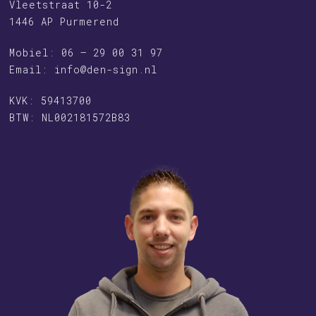
Vleetstraat 10-2
1446 AP Purmerend
Mobiel: 06 – 29 00 31 97
Email:
info@den-sign.nl
KVK: 59413700
BTW: NL002181572B83