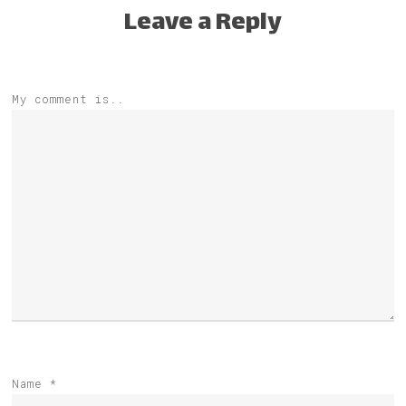
Leave a Reply
My comment is..
Name
*