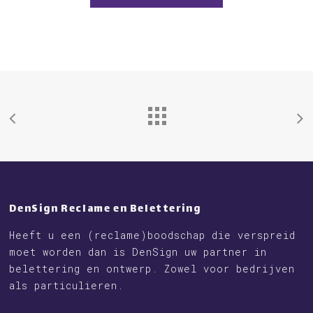
DenSign Reclame en Belettering
Heeft u een (reclame)boodschap die verspreid
moet worden dan is DenSign uw partner in
belettering en ontwerp. Zowel voor bedrijven
als particulieren.